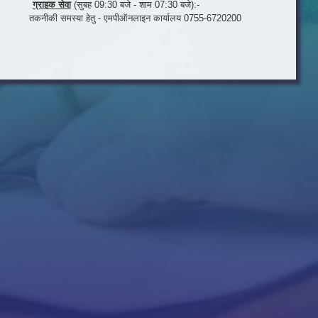
ग्राहक सेवा
(सुबह 09:30 बजे - शाम 07:30 बजे):-
तकनीकी समस्या हेतु - एमपीऑनलाइन कार्यालय 0755-6720200