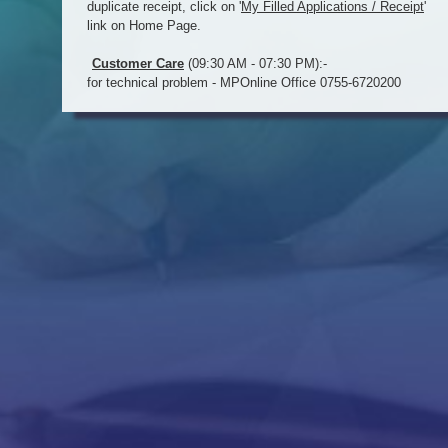
duplicate receipt, click on '
My Filled Applications / Receipt
'
link on Home Page.
Customer Care
(09:30 AM - 07:30 PM):-
for technical problem - MPOnline Office 0755-6720200